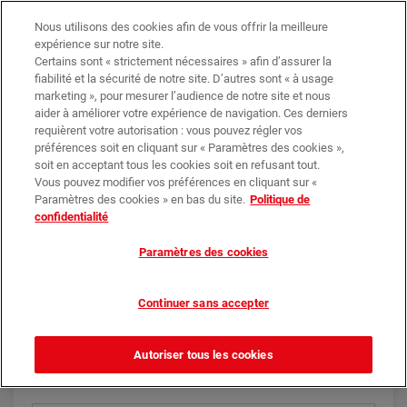
Trouvez votre magasin
Nos promotions
Nous utilisons des cookies afin de vous offrir la meilleure
expérience sur notre site.
Certains sont « strictement nécessaires » afin d’assurer la
0
0,00 €*
fiabilité et la sécurité de notre site. D’autres sont « à usage
marketing », pour mesurer l’audience de notre site et nous
aider à améliorer votre expérience de navigation. Ces derniers
requièrent votre autorisation : vous pouvez régler vos
Mot de passe perdu
préférences soit en cliquant sur « Paramètres des cookies »,
soit en acceptant tous les cookies soit en refusant tout.
Vous pouvez modifier vos préférences en cliquant sur «
Paramètres des cookies » en bas du site.
Politique de
Réinitialiser votre mot de
confidentialité
passe
Paramètres des cookies
Veuillez saisir votre adresse Email et cliquer sur le
Continuer sans accepter
bouton "Vérifier". Un email avec un lien temporaire
vers une page web qui vous permettra de changer
votre mot de passe vous est envoyé. Merci de vérifier
Autoriser tous les cookies
également votre dossier Spam.