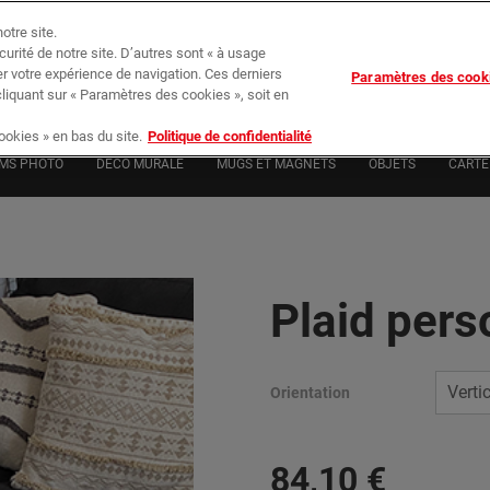
otre site.
écurité de notre site. D’autres sont « à usage
er votre expérience de navigation. Ces derniers
Paramètres des cook
Su
cliquant sur « Paramètres des cookies », soit en
okies » en bas du site.
Politique de confidentialité
MS PHOTO
DÉCO MURALE
MUGS ET MAGNETS
OBJETS
CARTE 
Plaid pers
Orientation
84
,
10
€