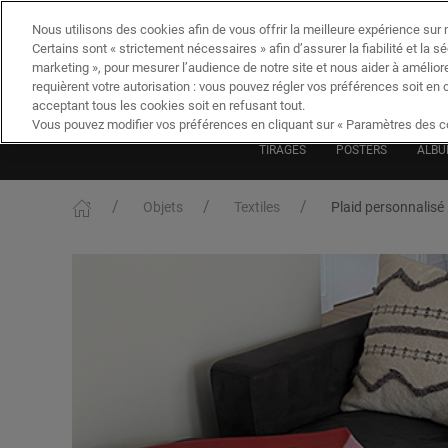
Nous utilisons des cookies afin de vous offrir la meilleure expérience sur n
Certains sont « strictement nécessaires » afin d’assurer la fiabilité et la s
marketing », pour mesurer l’audience de notre site et nous aider à amélior
requièrent votre autorisation : vous pouvez régler vos préférences soit en 
acceptant tous les cookies soit en refusant tout.
Vous pouvez modifier vos préférences en cliquant sur « Paramètres des co
TIRAGES
POSTERS
ALBU
Objets
Textiles
Plaid personnalisé