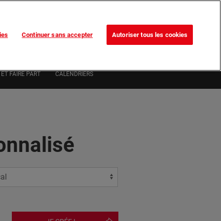
Trouvez votre magasin
Nos promotions
ies
Continuer sans accepter
Autoriser tous les cookies
0
ivi de commande
MON COMPTE
0,00 €*
ET FAIRE PART
CALENDRIERS
onnalisé