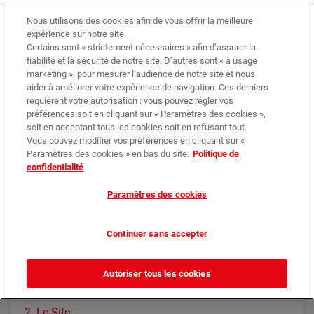
Trouvez votre magasin
Nos promotions
Nous utilisons des cookies afin de vous offrir la meilleure
expérience sur notre site.
Certains sont « strictement nécessaires » afin d’assurer la
0
0,00 €*
fiabilité et la sécurité de notre site. D’autres sont « à usage
marketing », pour mesurer l’audience de notre site et nous
aider à améliorer votre expérience de navigation. Ces derniers
requièrent votre autorisation : vous pouvez régler vos
CGU
préférences soit en cliquant sur « Paramètres des cookies »,
soit en acceptant tous les cookies soit en refusant tout.
Vous pouvez modifier vos préférences en cliquant sur «
Paramètres des cookies » en bas du site.
Politique de
confidentialité
Conditions Générales
Paramètres des cookies
de Vente
Continuer sans accepter
Introduction
Autoriser tous les cookies
1. Objet
2. Le Site