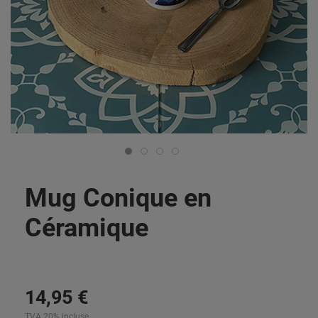
Mug Conique en
Céramique
14
,
95
€
TVA 20% incluse