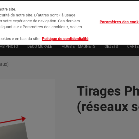
otre site.
écurité de notre site. D’autres sont « à usage
er votre expérience de navigation. Ces derniers
Paramètres des cook
Su
cliquant sur « Paramètres des cookies », soit en
okies » en bas du site.
Politique de confidentialité
MS PHOTO
DÉCO MURALE
MUGS ET MAGNETS
OBJETS
CARTE 
iaux)
Tirages Ph
(réseaux s