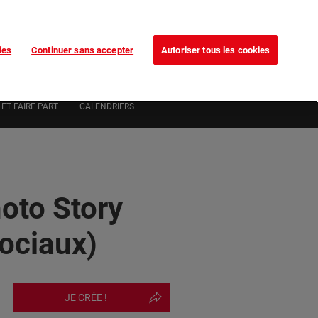
Trouvez votre magasin
Nos promotions
ies
Continuer sans accepter
Autoriser tous les cookies
0
ivi de commande
MON COMPTE
0,00 €*
ET FAIRE PART
CALENDRIERS
oto Story
ociaux)
JE CRÉE !